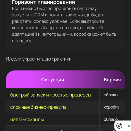
Горизонт планирования
Если нужно быстро проверить гипотезу,
запустить CRM и понять, как команда будет
работать, облако удобнее. Если вы строите
корпоративный портал на годы, с глубокой
адаптацией и интеграциями, коробка может быть
выгоднее.
И, если упростить до практики:
Ситуация
Версия
быстрый запуск и простые процессы
облако
сложные бизнес-правила
коробка
нет IT-команды
облако
Priv
noti