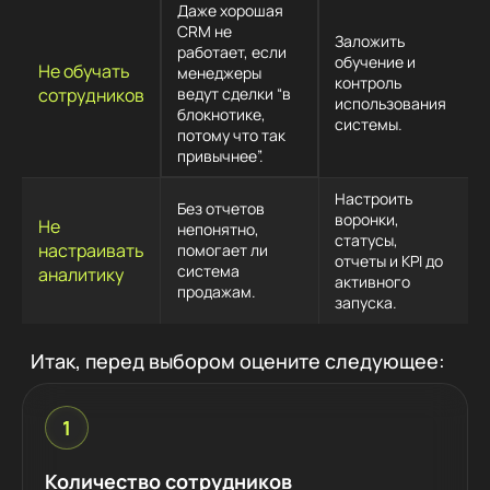
Даже хорошая
CRM не
Заложить
работает, если
обучение и
Не обучать
менеджеры
контроль
сотрудников
ведут сделки “в
использования
блокнотике,
системы.
потому что так
привычнее”.
Настроить
Без отчетов
воронки,
Не
непонятно,
статусы,
настраивать
помогает ли
отчеты и KPI до
система
аналитику
активного
продажам.
запуска.
Итак, перед выбором оцените следующее:
1
Количество сотрудников