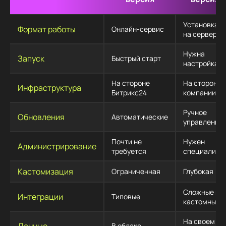
Установка
Формат работы
Онлайн-сервис
на сервер
Нужна
Запуск
Быстрый старт
настройка
На стороне
На стороне
Инфраструктура
Битрикс24
компании
Ручное
Обновления
Автоматические
управление
Почти не
Нужен
Администрирование
требуется
специалист
Кастомизация
Ограниченная
Глубокая
Сложные и
Интеграции
Типовые
кастомные
На своем
Данные
В облаке