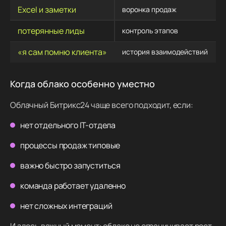
Excel и заметки
воронка продаж
потерянные лиды
контроль этапов
«я сам помню клиента»
история взаимодействий
Когда облако особенно уместно
Облачный Битрикс24 чаще всего подходит, если:
нет отдельного IT-отдела
процессы продаж типовые
важно быстро запуститься
команда работает удаленно
нет сложных интеграций