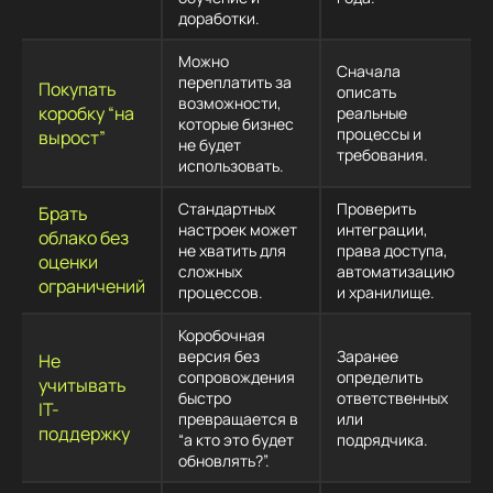
доработки.
Можно
Сначала
переплатить за
Покупать
описать
возможности,
коробку “на
реальные
которые бизнес
процессы и
вырост”
не будет
требования.
использовать.
Стандартных
Проверить
Брать
настроек может
интеграции,
облако без
не хватить для
права доступа,
оценки
сложных
автоматизацию
ограничений
процессов.
и хранилище.
Коробочная
версия без
Заранее
Не
сопровождения
определить
учитывать
быстро
ответственных
IT-
превращается в
или
поддержку
“а кто это будет
подрядчика.
обновлять?”.