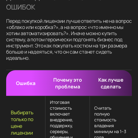
ОШИБОК
Перед покупкой лицензии лучше ответить не на вопрос
«облако или коробка?», а на вопрос «что именно мы
хотим автоматизировать?». Иначе можно купить
систему, а потом героически подгонять бизнес под
инструмент. Это как покупать костюм на три размера
больше и надеяться, что он сам станет сидеть
идеально.
Почему это
Как лучше
Ошибка
проблема
сделать
Итоговая
стоимость
Считать
Выбирать
включает
полную
только по
внедрение,
стоимость
цене
поддержку,
владения
серверы,
минимум на 1–3
лицензии
обучение и
года.