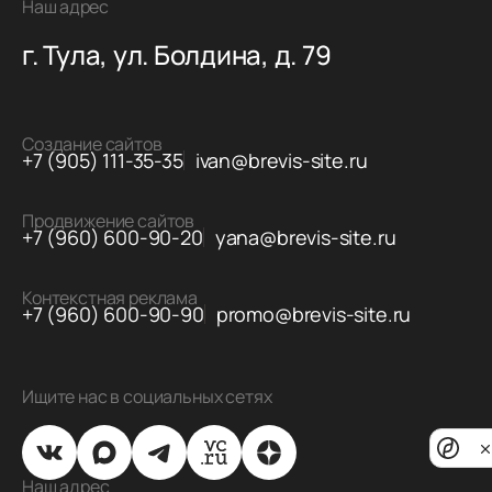
Наш адрес
г. Тула, ул. Болдина, д. 79
Создание сайтов
+7 (905) 111-35-35
ivan@brevis-site.ru
Продвижение сайтов
+7 (960) 600-90-20
yana@brevis-site.ru
Контекстная реклама
+7 (960) 600-90-90
promo@brevis-site.ru
Ищите нас в социальных сетях
Priv
noti
Наш адрес