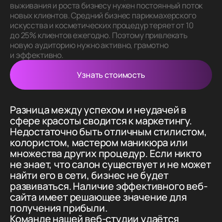
выживания и роста бизнесу нужен постоянный поток
новых клиентов. Средний бизнес парикмахерского
искусства и косметических процедур теряет от 10
до 25% клиентов ежегодно. Поэтому привлекать
новую аудиторию нужно активно, грамотно
и эффективно.
Узнать стоимость
Разница между успехом и неудачей в
сфере красоты сводится к маркетингу.
Недостаточно быть отличным стилистом,
колористом, мастером маникюра или
множества других процедур. Если никто
не знает, что салон существует и не может
найти его в сети, бизнес не будет
развиваться. Наличие эффективного веб-
сайта имеет решающее значение для
получения прибыли.
Команде нашей веб-студии удаётся