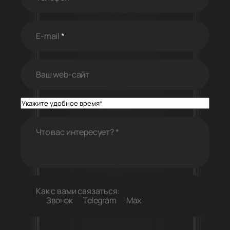
E-mail
*
Ваш web-cайт
Что вас интересует?
*
Как с вами связаться:
Звонок
Telegram
Max