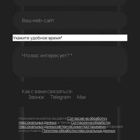
Ваш web-cайт
Что вас интересует?
*
Как с вами связаться:
Звонок
Telegram
Max
Нажимая на кнопку, вы даете
Согласие на обработку
персональных данных
, а также
Согласие на обработку
персональных данных метрическими программами
в порядке
и на условиях
Политики обработки персональных данных