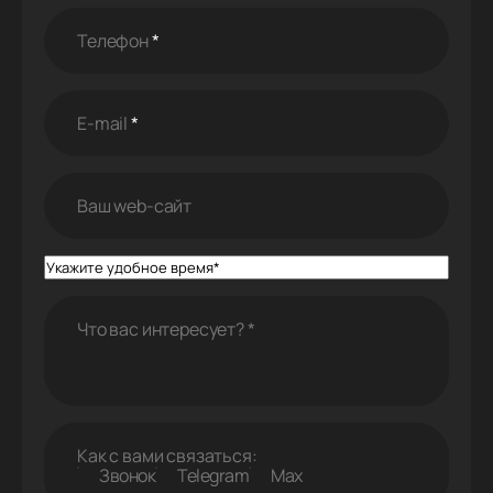
Телефон
*
E-mail
*
Ваш web-cайт
Что вас интересует?
*
Как с вами связаться:
Звонок
Telegram
Max