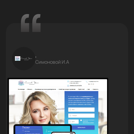
,
Симоновой И.А