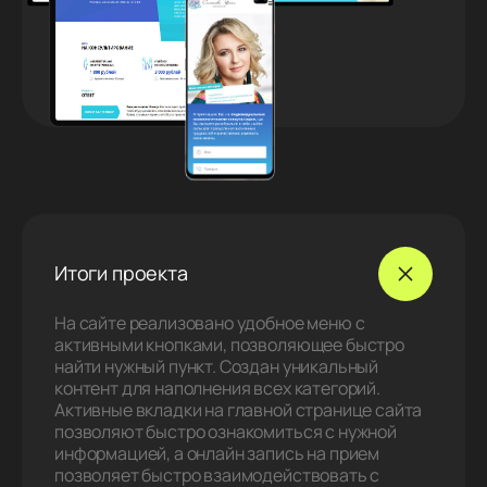
Итоги проекта
На сайте реализовано удобное меню с
активными кнопками, позволяющее быстро
найти нужный пункт. Создан уникальный
контент для наполнения всех категорий.
Активные вкладки на главной странице сайта
позволяют быстро ознакомиться с нужной
информацией, а онлайн запись на прием
позволяет быстро взаимодействовать с