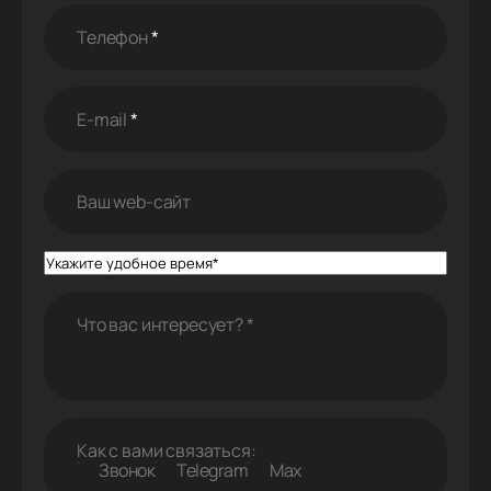
Телефон
*
E-mail
*
Ваш web-cайт
Что вас интересует?
*
Как с вами связаться:
Звонок
Telegram
Max