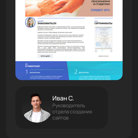
Иван С.
Руководитель
отдела создания
сайтов