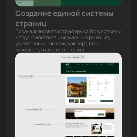
Создание единой системы
страниц
Проанализировали структуру сайтов, подходы
к подаче контента и визуальные решения,
уделив внимание тому, как передать
атмосферу и ценность отдыха.