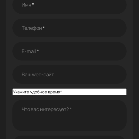
Имя
*
Телефон
*
E-mail
*
Ваш web-cайт
Что вас интересует?
*