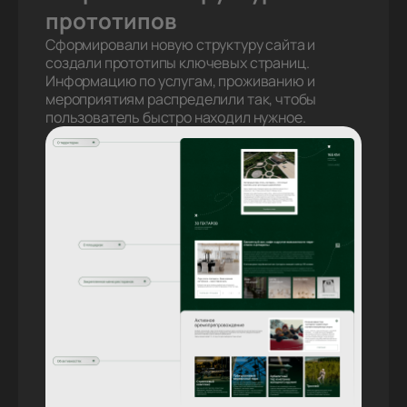
прототипов
Сформировали новую структуру сайта и
создали прототипы ключевых страниц.
Информацию по услугам, проживанию и
мероприятиям распределили так, чтобы
пользователь быстро находил нужное.