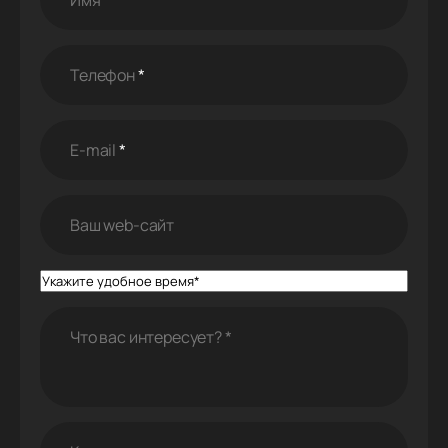
Телефон
*
E-mail
*
Ваш web-cайт
Что вас интересует?
*