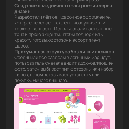
Создание праздничного настроения через
дизайн
Разработали лёгкое, красочное оформление,
которое передаёт радость, воздушность и
торжественность. Использовали пастельные
тона и яркие акценты, чтобы подчеркнуть
красоту готовых фотозон и ассортимент
шаров.
Продуманная структура без лишних кликов
Соединили все разделы в логичный маршрут:
пользователь сначала видит вдохновляющие
фото, затем выбирает тип фотозоны или набор
шаров, потом заказывает установку или
покупку. Ничего лишнего.