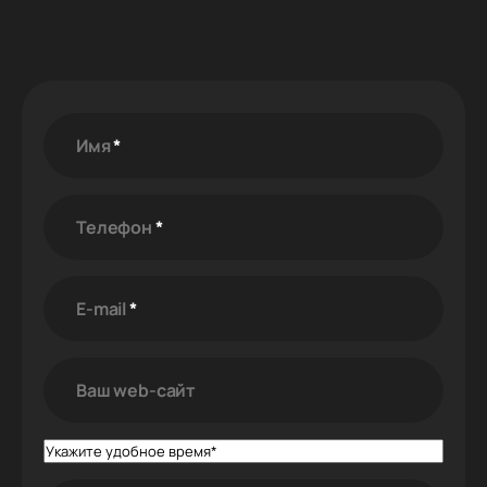
Имя
*
Телефон
*
E-mail
*
Ваш web-cайт