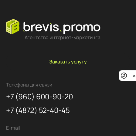
Агентство интернет-маркетинга
Заказать услугу
Priv
noti
Телефоны для связи
+7 (960) 600-90-20
+7 (4872) 52-40-45
E-mail