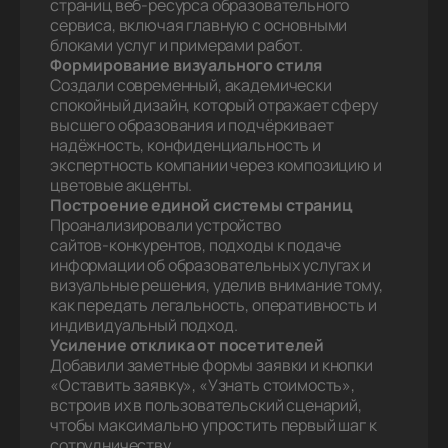
страниц веб‑ресурса образовательного
сервиса, включая главную с основными
блоками услуг и примерами работ.
Формирование визуального стиля
Создали современный, академически
спокойный дизайн, который отражает сферу
высшего образования и подчёркивает
надёжность, конфиденциальность и
экспертность компании через композицию и
цветовые акценты.
Построение единой системы страниц
Проанализировали устройство
сайтов‑конкурентов, подходы к подаче
информации об образовательных услугах и
визуальные решения, уделив внимание тому,
как передать легальность, оперативность и
индивидуальный подход.
Усиление отклика от посетителей
Добавили заметные формы заявки и кнопки
«Оставить заявку», «Узнать стоимость»,
встроив их в пользовательский сценарий,
чтобы максимально упростить первый шаг к
сотрудничеству.