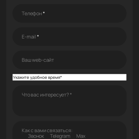
Телефон
*
E-mail
*
Ваш web-cайт
Что вас интересует?
*
Как с вами связаться:
Звонок
Telegram
Max