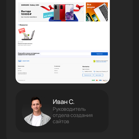
Иван С.
Руководитель
отдела создания
сайтов