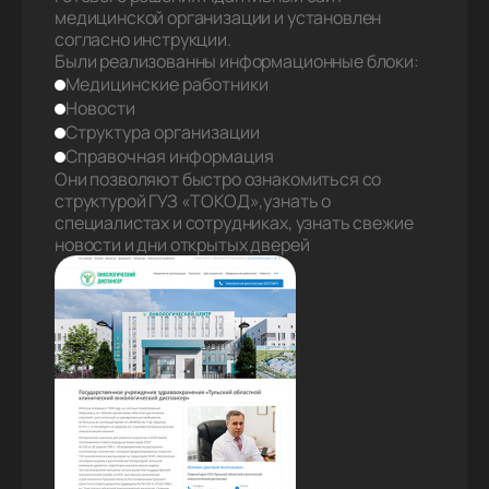
медицинской организации и установлен
согласно инструкции.
Были реализованны информационные блоки:
Медицинские работники
Новости
Структура организации
Справочная информация
Они позволяют быстро ознакомиться со
структурой ГУЗ «ТОКОД»,узнать о
специалистах и сотрудниках, узнать свежие
новости и дни открытых дверей