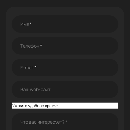
Имя
*
Телефон
*
E-mail
*
Ваш web-cайт
Что вас интересует?
*