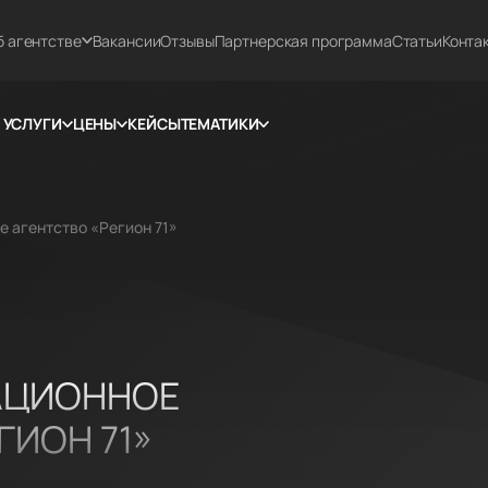
б агентстве
Вакансии
Отзывы
Партнерская программа
Статьи
Конта
УСЛУГИ
ЦЕНЫ
КЕЙСЫ
ТЕМАТИКИ
 агентство «Регион 71»
АЦИОННОЕ
ГИОН 71»