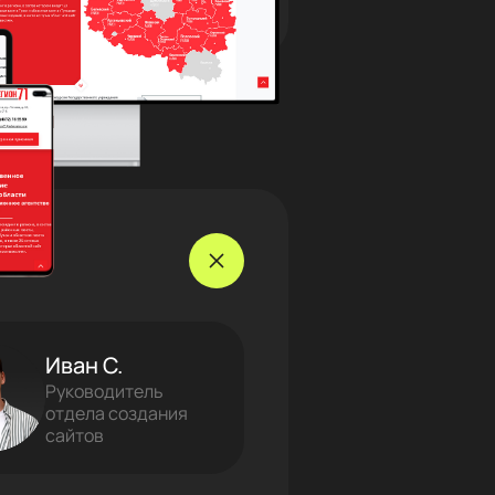
Иван С.
Руководитель
отдела создания
сайтов