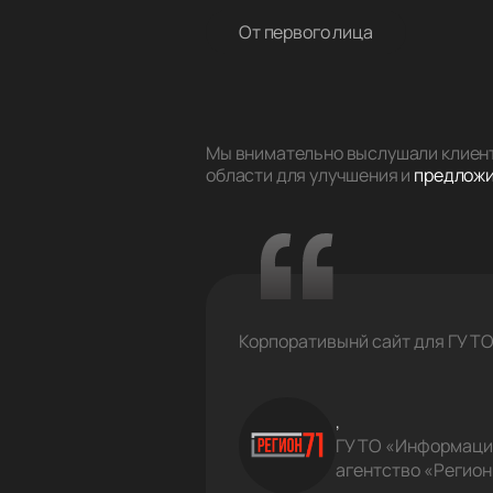
От первого лица
Мы внимательно выслушали клиент
области для улучшения и
предложи
Корпоративынй сайт для ГУ Т
,
ГУ ТО «Информац
агентство «Регион