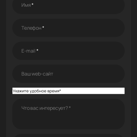
Имя
*
Телефон
*
E-mail
*
Ваш web-cайт
Что вас интересует?
*