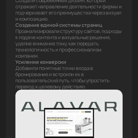
Создали современный дизайн, который
отражает направление деятельности фирмы и
подчеркивает его преимущества через визуал
и композицию.
Создание единой системы страниц
Проанализировали структуру сайтов, подходы
к подаче контента и визуальные решения,
уделив внимание тому, как передать
технологичность и профессионализм
компании.
Усиление конверсии
Добавили понятные точки входа в
бронирование и встроили их в
пользовательский путь, чтобы упростить
переход к целевому действию.