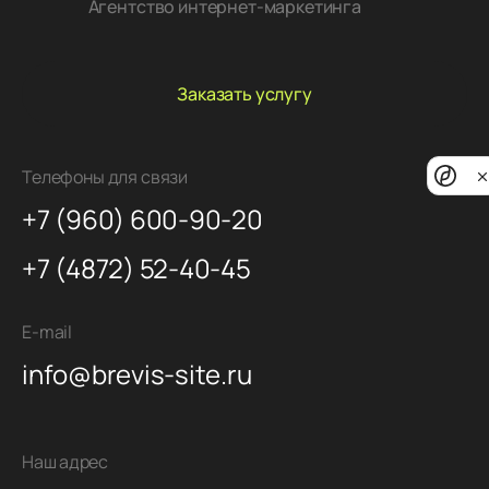
Агентство интернет-маркетинга
Заказать услугу
Priv
Телефоны для связи
noti
+7 (960) 600-90-20
+7 (4872) 52-40-45
E-mail
info@brevis-site.ru
Наш адрес